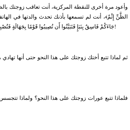
وأعود مرة أخرى للنقطة المركزية، أنت تعاقب زوجتك بالظن، والظن أكذ
الظَّنِّ إِثْمٌ﴾، أنت لم تسمعها بأذنك تحدث والدتها في الهاتف
جَاءَكُمْ فَاسِقٌ بِنَبَإٍ فَتَبَيَّنُوا أَن تُصِيبُوا قَوْمًا بِجَهَالَةٍ فَتُصْبِحُوا عَلَىٰ مَا فَعَلْتُمْ نَادِمِينَ﴾، فأين البينة وأختك تخفي عنك الكثير من التفاصيل حتى لا ينكشف أمر هذه الجارة كما تزعم!
ثم لماذا تتبع أختك زوجتك على هذا النحو حتى أنها تهادي هذه ال
فلماذا تتبع عورات زوجتك على هذا النحو؟ ولماذا تتجسس 