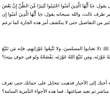
َذِينَ آمَنُوا اجْتَنِبُوا كَثِيرًا مِّنَ الظَّنِّ إِنَّ بَعْضَ
الث، والله سبحانه يقول: ﴿يَا أَيُّهَا الَّذِينَ آمَنُوا إِن
المسلمينَ، ولا تَتَّبِعُوا عَوْرَاتِهِم، فإنه مَن تَتَبَّعَ
للهُ عَوْرَتَه، ومَن تَتَبَّعَ اللهُ عَوْرَتَه، يَفْضَحْهُ ولو في جوفِ بيتِه)؟
جة أختك إلى الأخبار فذهبت تتحايل على حماتك حتى تعرف
اشر ثم تعيد صياغتها.. فما هذه الأجواء التآمرية السامة؟