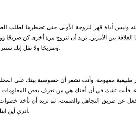
ه وليس أداة قهر للزوجة الأولى حتى تضطرها لطلب الطلاق
علاقة بين الأمرين. تريد أن تتزوج مرة أخرى كن صريحًا وواضح
وصريحًا ولا تقل إنك ستترك الكرة في ملعبها وأنك ستترك لها الخيار ومثل هذا الكلام.
ر طبيعية مفهومة، وأنت تشعر أن خصوصية بيتك على المحك،
 فأنت تشك في أن أختك هي من تعرف بعض المعلومات ثم
لفعل عن طريق التجاهل والصمت، ثم تريد أن تأخذ خطوات 
أدري أين ابنك وابنتك في خارطة تفكيرك وأنت تفكر في كل هذه الأمور.