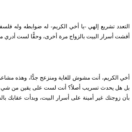
التعدد تشريع إلهي -يا أخي الكريم- له ضوابطه وله فلسفت
أفشت أسرار البيت بالزواج مرة أخرى، وحقًّا لست أدري ما ال
أخي الكريم، أنت مشوش للغاية ومنزعج جدًّا، وهذه مشاع
بل هل يحدث تسريب أصلاً؟ أنت لست على يقين من شيء،
بأن زوجتك غير أمينة على أسرار البيت، وبدأت عقابك با