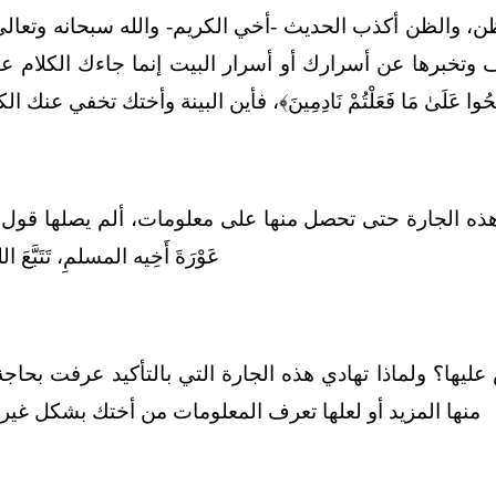
ب الحديث -أخي الكريم- والله سبحانه وتعالى يقول: ﴿يَا أَيُّهَا الّ
 وتخبرها عن أسرارك أو أسرار البيت إنما جاءك الكلام عبر طرف ث
جارة حتى تحصل منها على معلومات، ألم يصلها قول ﷺ: (لا تغتابوا 
عَوْرَةَ أَخِيه المسلمِ، تَتَبَّعَ ا
عليها؟ ولماذا تهادي هذه الجارة التي بالتأكيد عرفت بحا
منها المزيد أو لعلها تعرف المعلومات من أختك بشكل غير مب