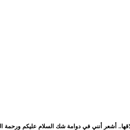
قها.. أشعر أنني في دوامة شك السلام عليكم ورحمة ال