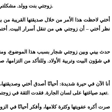
زوجتي بنت وولد. مشكلتي أنني أشعر أن زوجتي لا تحفظ أسرار بيتنا، وتنقل ما يحدث بيننا – حتى الأمور الصغيرة والتافهة – إلى بيت أهلها.
أختي لاحظت هذا الأمر من خلال صديقتها القريبة من بي
نظر أختي – أن زوجتي هي من تنقل أسرار البيت. أختي أح
حدث بيني وبين زوجتي شجار بسبب هذا الموضوع، ومنعتها
في شؤون البيت وتربية الأولاد. وللتأكد من التزامها، ص
أنا الآن في حيرة شديدة: أحيانًا أصدق أختي وصديقتها
تعيد صياغتها على لسان الجارة. فقدت الثقة في زوجتي، وأصبحت أتعامل معها ببرود، فلا حديث بيننا إلا عن الطعام أو شؤون الأولاد، وأتجنب البوح لها بأي أمر شخصي.
صرت أكره عفويتها وكثرة كلامها، وأفكر أحيانًا في الزو