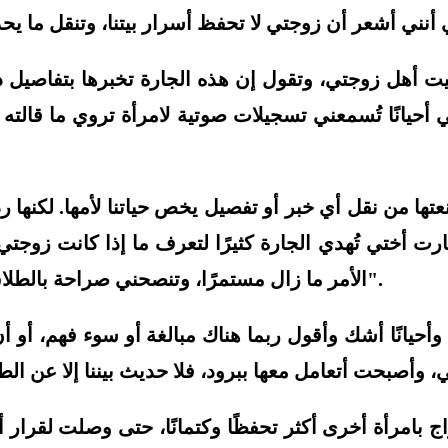
ت أهل زوجتي، وتقول إن هذه الجارة تخبرها بتفاصيل د
يانًا تُسمعني تسجيلات صوتية لامرأة تروي ما قالته زو
 من نقل أي خبر أو تفصيل يخص حياتنا لأمها. لكنها ر
ارت أختي تُهدي الجارة كثيرًا لتعرف ما إذا كانت زوجتي
الأمر ما زال مستمرًا، وتنصحني صراحة بالطلاق، وتقول: "لا مصلحة لك مع امرأة لا تحفظ أسرار بيتها".
، وأحيانًا أشك وأقول ربما هناك مبالغة أو سوء فهم، أ
اج بامرأة أخرى أكثر تحفظًا وكتمانًا، حتى وصلت لقرار