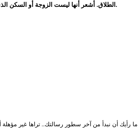
الطلاق. أشعر أنها ليست الزوجة أو السكن الذي أريده، وأراها غير مؤهلة لتكون زوجة وأمًّا، خاصة وهي تستشير أمها في أمور خاصة جدًا بيننا، وتفشي أسرارنا.
ما رأيك أن نبدأ من آخر سطور رسالتك.. تراها غير مؤهلة أن