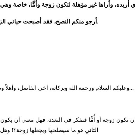
أرجو منكم النصح، فقد أصبحت حياتي الزوجية جافة، والهوّة بيني وبين زوجتي تتسع يومًا بعد يوم.
وعليكم السلام ورحمة الله وبركاته، أخي الفاضل، وأهلاً وسهلاً ومرحبًا بك في موقعك البوابة الإلكترونية للاستشارات...
 تكون زوجة أو أُمًّا فتفكر في التعدد، فهل معنى أن يكون
الثاني هو ما سيصلحها ويجعلها زوجة؟! وهل 